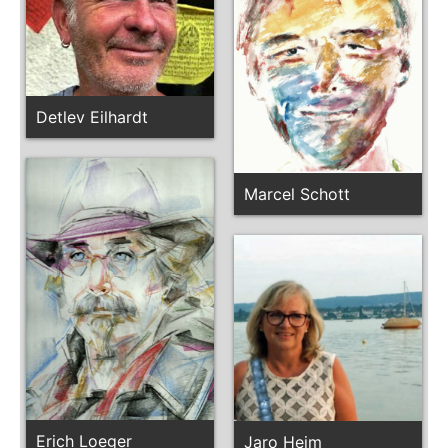
Detlev Eilhardt
Marcel Schott
Erich Loeger
Jaro Heim