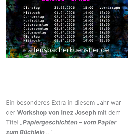
Ein besonderes Extra in diesem Jahr war
der
Workshop von
Inez Joseph
mit dem
Titel
„
Papiergeschichten – vom Papier
zum Büchlein
…“
.