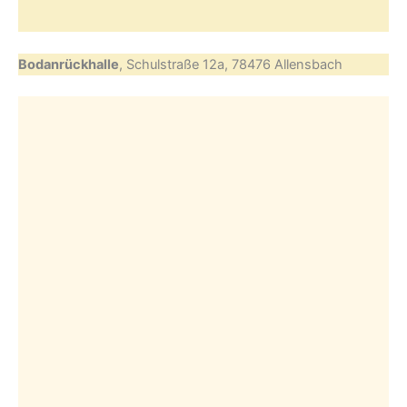
Bodanrückhalle
, Schulstraße 12a, 78476 Allensbach