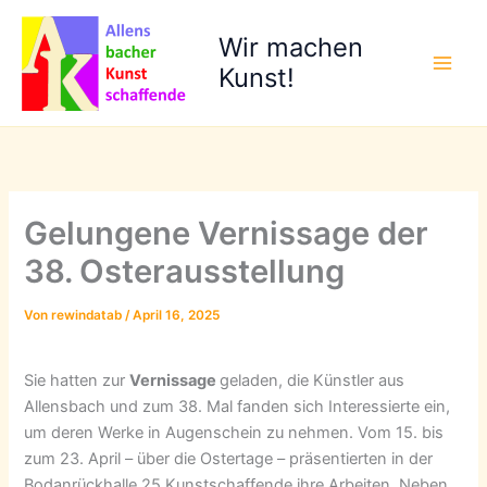
Zum
Inhalt
Wir machen
springen
Kunst!
Gelungene Vernissage der
38. Osterausstellung
Von
rewindatab
/
April 16, 2025
Sie hatten zur
Vernissage
geladen, die Künstler aus
Allensbach und zum 38. Mal fanden sich Interessierte ein,
um deren Werke in Augenschein zu nehmen. Vom 15. bis
zum 23. April – über die Ostertage – präsentierten in der
Bodanrückhalle 25 Kunstschaffende ihre Arbeiten. Neben