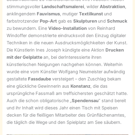
stimmungsvoller
Landschaftsmalerei
, wilder
Abstraktion
,
anklingendem
Fauvismus
, mutiger
Textilkunst
und
farbstrotzender
Pop-Art
gab es
Skulpturen
und
Schmuck
zu bewundern. Eine
Video-Installation
von Reinhard
Windoffer demonstrierte eindrucksvoll den Einzug digitaler
Techniken in die neuen Ausdrucksmöglichkeiten der Kunst.
Die Künstlerin Ines Joseph kündigte eine Aktion
Drucken
mit der Gelplatte
an, bei derInteressierte ihren
künstlerischen Neigungen nachgehen können. Weiterhin
wurde eine vom Künstler Wolfgang Neumeister aufwändig
gestaltete
Fassdaube
versteigert – den Zuschlag bekam
eine glückliche Gewinnerin aus
Konstanz
, die das
ursprüngliche Fassmaß am treffsichersten geschätzt hatte.
Auch die schon obligatorische „
Spendensau
“ stand bereit
und ihr Inhalt wird dieses Jahr einen Tisch mit Speisen
decken für die fleißigen Mitarbeiter des Grünflächenamtes,
die täglich die Wege und den Spielplatz am See säubern.