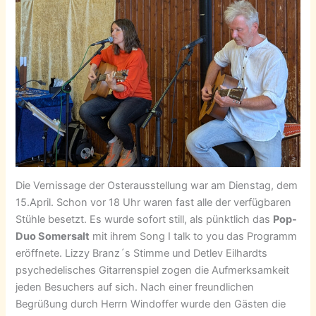
Die Vernissage der Osterausstellung war am Dienstag, dem
15.April. Schon vor 18 Uhr waren fast alle der verfügbaren
Stühle besetzt. Es wurde sofort still, als pünktlich das
Pop-
Duo Somersalt
mit ihrem Song I talk to you das Programm
eröffnete. Lizzy Branz´s Stimme und Detlev Eilhardts
psychedelisches Gitarrenspiel zogen die Aufmerksamkeit
jeden Besuchers auf sich. Nach einer freundlichen
Begrüßung durch Herrn Windoffer wurde den Gästen die